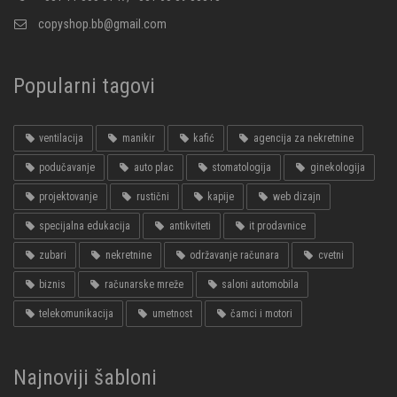
copyshop.bb@gmail.com
Popularni tagovi
ventilacija
manikir
kafić
agencija za nekretnine
podučavanje
auto plac
stomatologija
ginekologija
projektovanje
rustični
kapije
web dizajn
specijalna edukacija
antikviteti
it prodavnice
zubari
nekretnine
održavanje računara
cvetni
biznis
računarske mreže
saloni automobila
telekomunikacija
umetnost
čamci i motori
Najnoviji šabloni