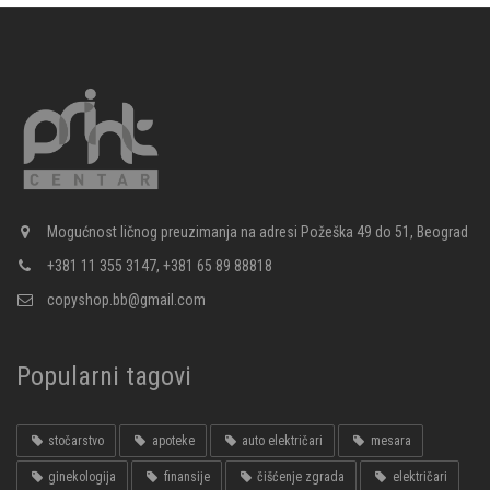
Mogućnost ličnog preuzimanja na adresi Požeška 49 do 51, Beograd
+381 11 355 3147, +381 65 89 88818
copyshop.bb@gmail.com
Popularni tagovi
stočarstvo
apoteke
auto električari
mesara
ginekologija
finansije
čišćenje zgrada
električari