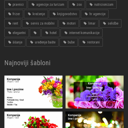
pravnici
agencije za turizam
zoo
nutricionizam
frizer
krečenje
knjigovodstvo
hr agencije
rent
servis za mobilni
motori
limar
selidbe
elegantni
hotel
internet komunikacije
šišanje
uređenje bašte
bube
restorani
Najnoviji šabloni