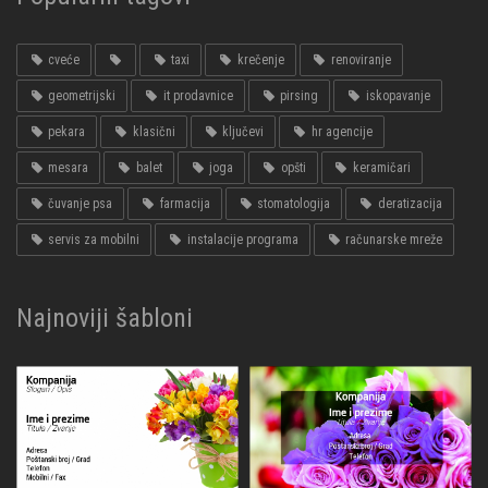
cveće
taxi
krečenje
renoviranje
geometrijski
it prodavnice
pirsing
iskopavanje
pekara
klasični
ključevi
hr agencije
mesara
balet
joga
opšti
keramičari
čuvanje psa
farmacija
stomatologija
deratizacija
servis za mobilni
instalacije programa
računarske mreže
Najnoviji šabloni