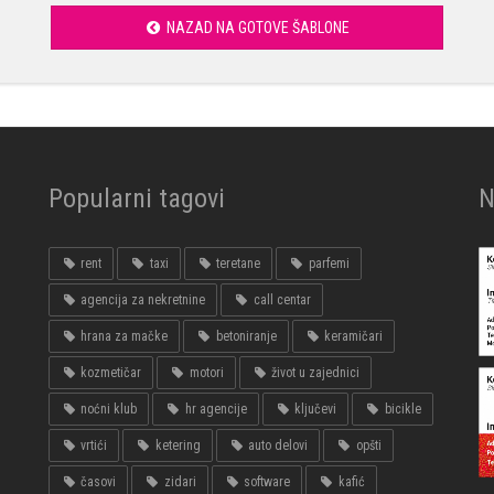
NAZAD NA GOTOVE ŠABLONE
Popularni tagovi
N
rent
taxi
teretane
parfemi
agencija za nekretnine
call centar
hrana za mačke
betoniranje
keramičari
kozmetičar
motori
život u zajednici
noćni klub
hr agencije
ključevi
bicikle
vrtići
ketering
auto delovi
opšti
časovi
zidari
software
kafić