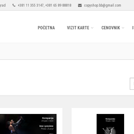
grad
+381 11 355 3147, +381 65 89 88818
copyshop.bb@gmail.com
POČETNA
VIZIT KARTE
CENOVNIK