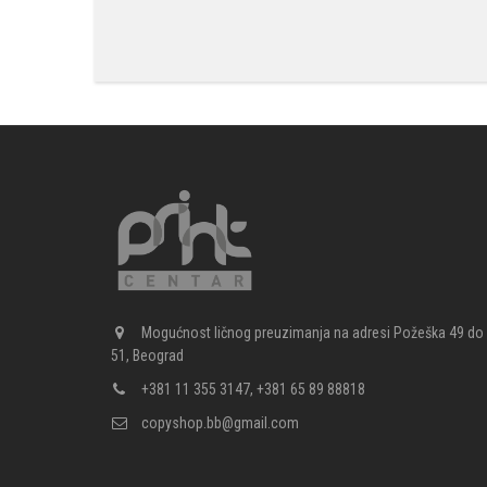
Mogućnost ličnog preuzimanja na adresi Požeška 49 do
51, Beograd
+381 11 355 3147, +381 65 89 88818
copyshop.bb@gmail.com