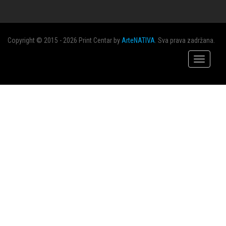
Copyright © 2015 - 2026 Print Centar by
ArteNATIVA
. Sva prava zadržana.
Toggle
navigatio