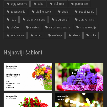
knjigovodstvo
bube
električar
porodilište
upoznavanje
bicikle servis
struja
podučavanje
retro
organska hrana
programeri
zdrava hrana
ključevi
muzika
saloni automobila
stomatologija
tepih servis
zidari
krečenje
alarmi
slike
Najnoviji šabloni