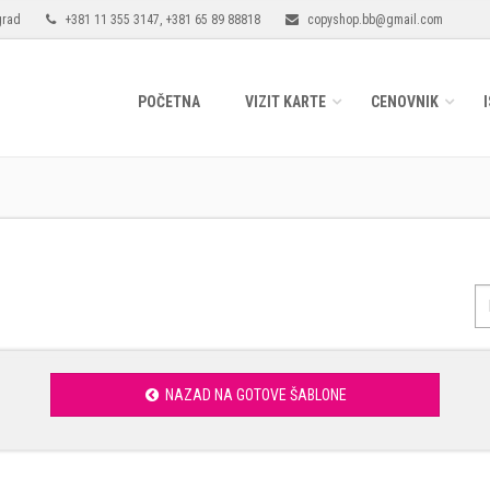
grad
+381 11 355 3147, +381 65 89 88818
copyshop.bb@gmail.com
POČETNA
VIZIT KARTE
CENOVNIK
NAZAD NA GOTOVE ŠABLONE