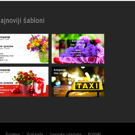
ajnoviji šabloni
Kontakt
Početna
Vizit karte
Isporuka i plaćanje