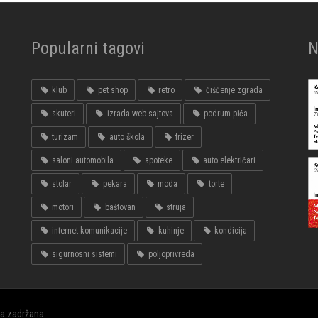
Popularni tagovi
N
klub
pet shop
retro
čišćenje zgrada
skuteri
izrada web sajtova
podrum pića
turizam
auto škola
frizer
saloni automobila
apoteke
auto električari
stolar
pekara
moda
torte
motori
baštovan
struja
internet komunikacije
kuhinje
kondicija
sigurnosni sistemi
poljoprivreda
va zadržana.