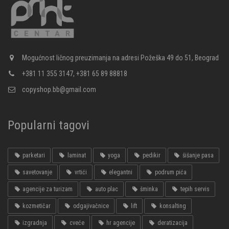
Mogućnost ličnog preuzimanja na adresi Požeška 49 do 51, Beograd
+381 11 355 3147, +381 65 89 88818
copyshop.bb@gmail.com
Popularni tagovi
parketari
laminat
yoga
pedikir
šišanje pasa
savetovanje
vrtići
elegantni
podrum pića
agencije za turizam
auto plac
šminka
tepih servis
kozmetičar
odgajivačnice
lift
konsalting
izgradnja
cveće
hr agencije
deratizacija