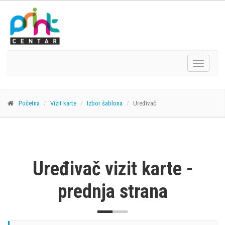
Navigacij
Početna
Vizit karte
Izbor šablona
Uređivač
Uređivač vizit karte -
prednja strana