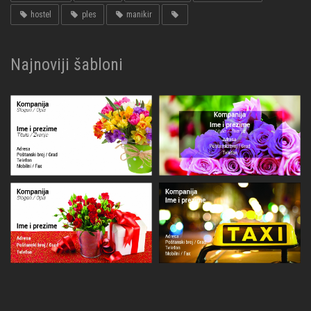
hostel
ples
manikir
Najnoviji šabloni