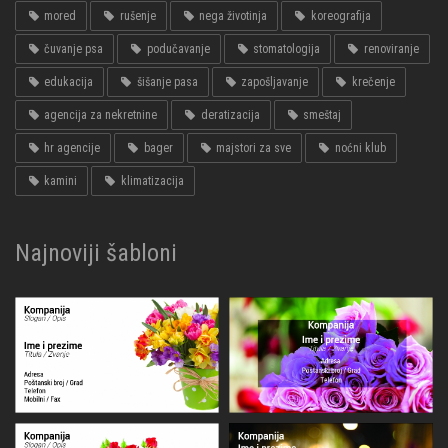
mored
rušenje
nega životinja
koreografija
čuvanje psa
podučavanje
stomatologija
renoviranje
edukacija
šišanje pasa
zapošljavanje
krečenje
agencija za nekretnine
deratizacija
smeštaj
hr agencije
bager
majstori za sve
noćni klub
kamini
klimatizacija
Najnoviji šabloni