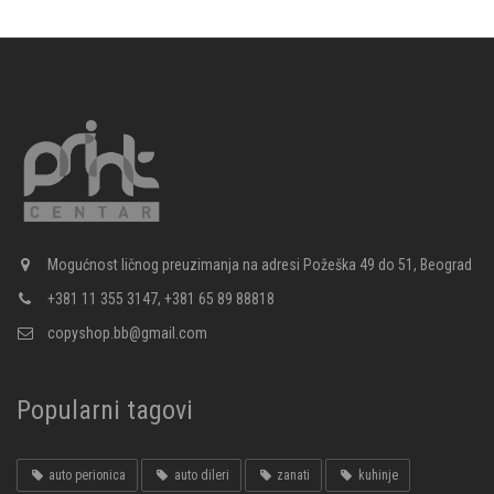
Mogućnost ličnog preuzimanja na adresi Požeška 49 do 51, Beograd
+381 11 355 3147, +381 65 89 88818
copyshop.bb@gmail.com
Popularni tagovi
auto perionica
auto dileri
zanati
kuhinje