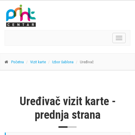
Navigacij
Početna
Vizit karte
Izbor šablona
Uređivač
Uređivač vizit karte -
prednja strana