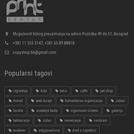
Mogućnost ličnog preuzimanja na adresi Požeška 49 do 51, Beograd
+381 11 355 3147, +381 65 89 88818
copyshop.bb@gmail.com
Popularni tagovi
izgradnja
hobi
taksi
caffe
pet shop
mored
web dizajn
humanitarne organizacije
zubari
bicikle
uređenje bašte
sigurnosni sistemi
galerija
betoniranje
zidari
renoviranje
restorani
moderni
odgajivačnice
život u zajednici