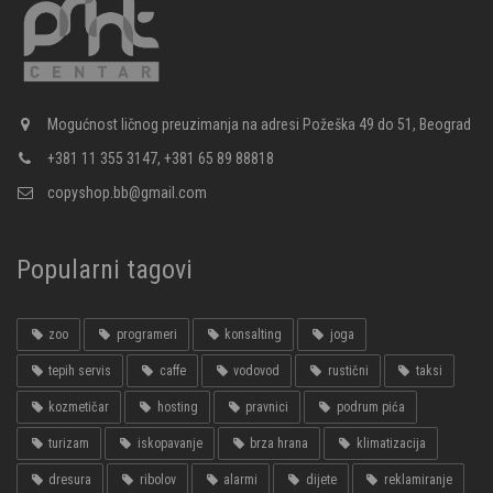
Mogućnost ličnog preuzimanja na adresi Požeška 49 do 51, Beograd
+381 11 355 3147, +381 65 89 88818
copyshop.bb@gmail.com
Popularni tagovi
zoo
programeri
konsalting
joga
tepih servis
caffe
vodovod
rustični
taksi
kozmetičar
hosting
pravnici
podrum pića
turizam
iskopavanje
brza hrana
klimatizacija
dresura
ribolov
alarmi
dijete
reklamiranje