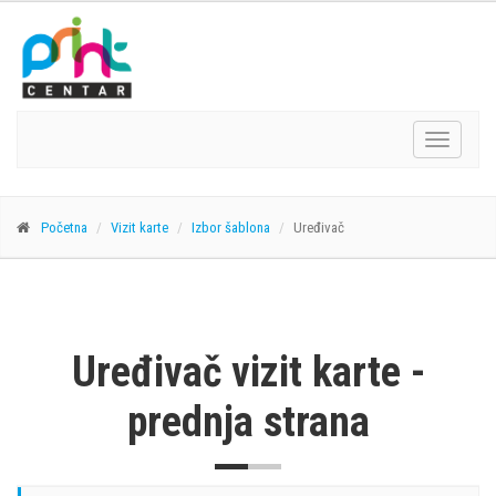
Navigacij
Početna
Vizit karte
Izbor šablona
Uređivač
Uređivač vizit karte -
prednja strana