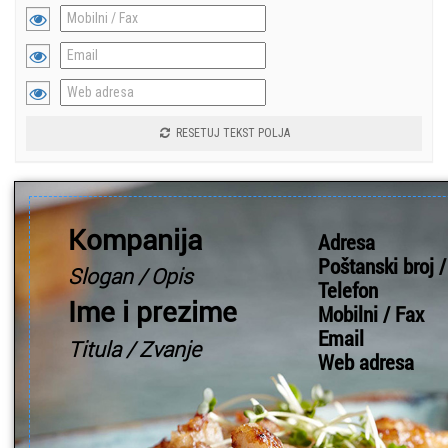
RESETUJ TEKST POLJA
Kompanija
Adresa
Poštanski broj 
Slogan / Opis
Telefon
Ime i prezime
Mobilni / Fax
Email
Titula / Zvanje
Web adresa