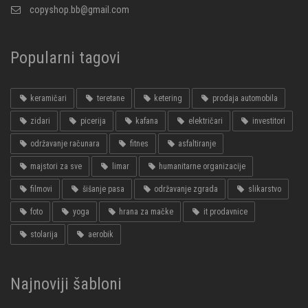
copyshop.bb@gmail.com
Popularni tagovi
keramičari
teretane
ketering
prodaja automobila
zidari
picerija
kafana
električari
investitori
održavanje računara
fitnes
asfaltiranje
majstori za sve
limar
humanitarne organizacije
filmovi
šišanje pasa
održavanje zgrada
slikarstvo
foto
yoga
hrana za mačke
it prodavnice
stolarija
aerobik
Najnoviji šabloni