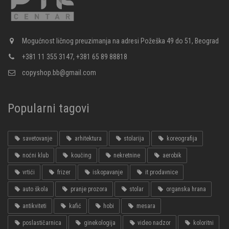
Mogućnost ličnog preuzimanja na adresi Požeška 49 do 51, Beograd
+381 11 355 3147, +381 65 89 88818
copyshop.bb@gmail.com
Popularni tagovi
savetovanje
arhitektura
stolarija
koreografija
noćni klub
koučing
nekretnine
aerobik
vrtići
frizer
iskopavanje
it prodavnice
auto škola
pranje prozora
stolar
organska hrana
antikviteti
kafić
hobi
mesara
poslastičarnica
ginekologija
video nadzor
koloritni